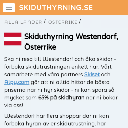
SKIDUTHYRNING.SE
/
/
ALLA LÄNDER
ÖSTERRIKE
Skiduthyrning Westendorf,
Österrike
Ska ni resa till Westendorf och åka skidor -
förboka skidutrustningen enkelt här. Vårt
samarbete med våra partners
Skiset
och
Alpy.com
gör att ni alltid hittar de bästa
priserna när ni hyr skidor - ni kan spara så
mycket som
65% på skidhyran
när ni bokar
via oss!
Westendorf har flera shoppar där ni kan
förboka hyran av er skidutrustning, här