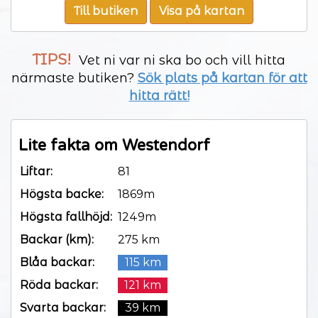
Till butiken
Visa på kartan
TIPS!
Vet ni var ni ska bo och vill hitta
närmaste butiken?
Sök plats på kartan för att
hitta rätt!
Lite fakta om Westendorf
Liftar:
81
Högsta backe:
1869m
Högsta fallhöjd:
1249m
Backar (km):
275 km
Blåa backar:
115 km
Röda backar:
121 km
Svarta backar:
39 km