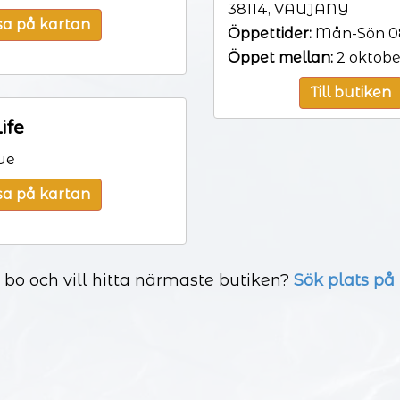
38114, VAUJANY
sa på kartan
Öppettider:
Mån-Sön 08
Öppet mellan:
2 oktobe
Till butiken
ife
ue
sa på kartan
a bo och vill hitta närmaste butiken?
Sök plats på k