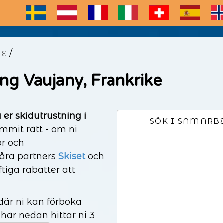
E
/
KE
ng Vaujany, Frankrike
 er skidutrustning i
SÖK I SAMARB
kommit rätt - om ni
or och
åra partners
Skiset
och
ftiga rabatter att
där ni kan förboka
 här nedan hittar ni 3