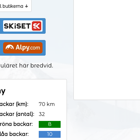
↓
ll butikerna
uläret här bredvid.
ny
ackar (km):
70 km
ackar (antal):
32
röna backar:
8
låa backar:
10