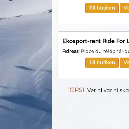
Till butiken
Vi
Ekosport-rent Ride For L
Adress:
Place du téléphériq
Till butiken
Vi
TIPS!
Vet ni var ni sk