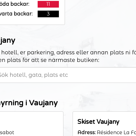
öda backar:
11
varta backar:
3
ujany
 hotell, er parkering, adress eller annan plats ni 
en plats för att se närmaste butiken:
hyrning i Vaujany
Skiset Vaujany
 sabot
Adress:
Résidence La Fa