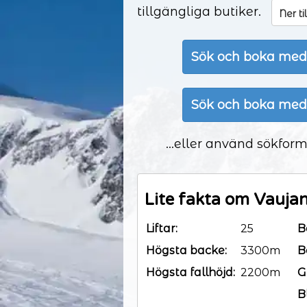
tillgängliga butiker.
Ner ti
Sök och boka med
Sök och boka med
...eller använd sökform
Lite fakta om Vauja
Liftar:
25
B
Högsta backe:
3300m
B
Högsta fallhöjd:
2200m
G
B