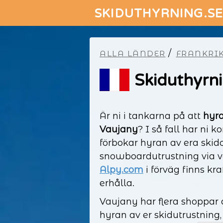
SKIDUTHYRNING.S
/
ALLA LÄNDER
FRANKRI
Skiduthyrni
Är ni i tankarna på att
hyra
Vaujany
? I så fall har ni 
förbokar hyran av era skid
snowboardutrustning via v
Alpy.com
i förväg finns kra
erhålla.
Vaujany har flera shoppar 
hyran av er skidutrustning,