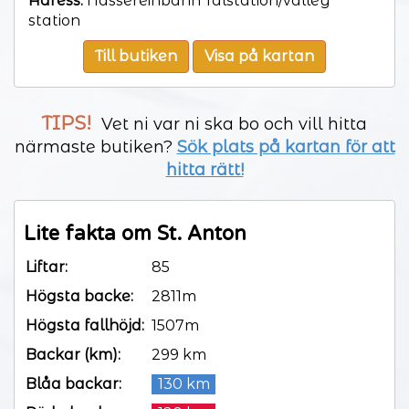
Adress:
Nassereinbahn Talstation/valley
station
Till butiken
Visa på kartan
TIPS!
Vet ni var ni ska bo och vill hitta
närmaste butiken?
Sök plats på kartan för att
hitta rätt!
Lite fakta om St. Anton
Liftar:
85
Högsta backe:
2811m
Högsta fallhöjd:
1507m
Backar (km):
299 km
Blåa backar:
130 km