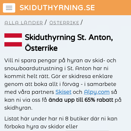
SKIDUTHYRNING.SE
/
/
ALLA LÄNDER
ÖSTERRIKE
Skiduthyrning St. Anton,
Österrike
Vill ni spara pengar på hyran av skid- och
snowboardutrustning i St. Anton har ni
kommit helt rätt. Gör er skidresa enklare
genom att boka allt i förväg - i samarbete
med våra partners
Skiset
och
Alpy.com
så
kan ni via oss få
ända upp till 65% rabatt
på
skidhyran.
Listat här under har ni 8 butiker där ni kan
förboka hyra av skidor eller