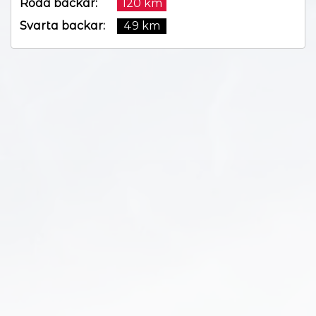
Röda backar:
120 km
Svarta backar:
49 km