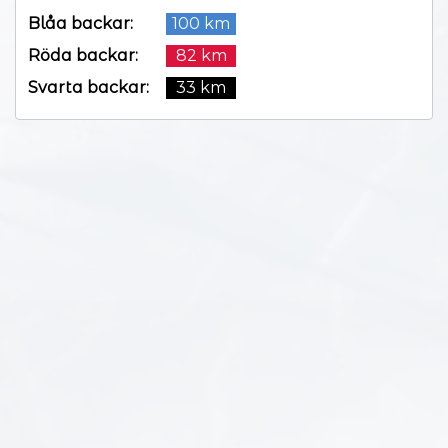
Blåa backar:
100 km
Röda backar:
82 km
Svarta backar:
33 km