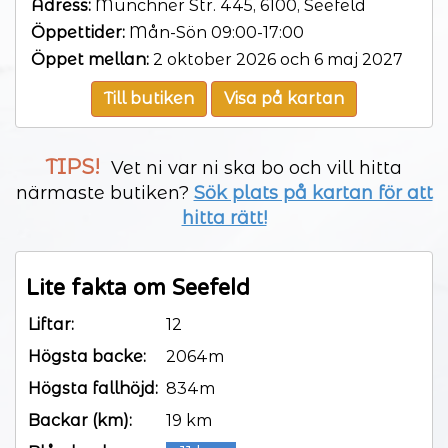
Adress:
Münchner Str. 445, 6100, Seefeld
Öppettider:
Mån-Sön 09:00-17:00
Öppet mellan:
2 oktober 2026 och 6 maj 2027
Till butiken
Visa på kartan
TIPS!
Vet ni var ni ska bo och vill hitta
närmaste butiken?
Sök plats på kartan för att
hitta rätt!
Lite fakta om Seefeld
Liftar:
12
Högsta backe:
2064m
Högsta fallhöjd:
834m
Backar (km):
19 km