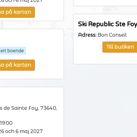
6 och 6 maj 2027
sa på kartan
Ski Republic Ste Fo
Adress:
Bon Conseil
Till butiken
l ert boende
sa på kartan
 de Sainte Foy, 73640,
19:00
6 och 6 maj 2027