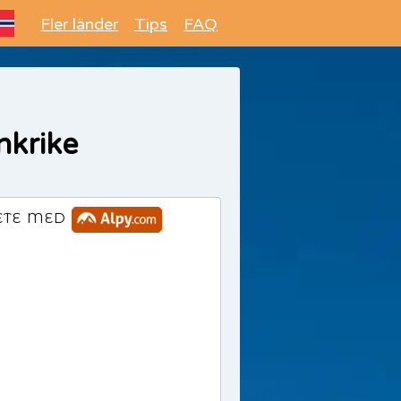
Fler länder
Tips
FAQ
nkrike
ETE MED