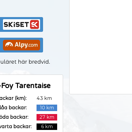
uläret här bredvid.
-Foy Tarentaise
ackar (km):
43 km
låa backar:
10 km
öda backar:
27 km
varta backar:
6 km