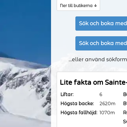
↓
Ner till butikerna
Sök och boka med
Sök och boka med
...eller använd sökform
Lite fakta om Sainte
Liftar:
6
B
Högsta backe:
2620m
B
Högsta fallhöjd:
1070m
R
S