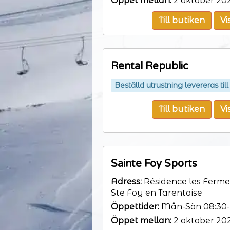
Öppet mellan:
2 oktober 202
Till butiken
Vi
Rental Republic
Beställd utrustning levereras til
Till butiken
Vi
Sainte Foy Sports
Adress:
Résidence les Fermes
Ste Foy en Tarentaise
Öppettider:
Mån-Sön 08:30-
Öppet mellan:
2 oktober 202