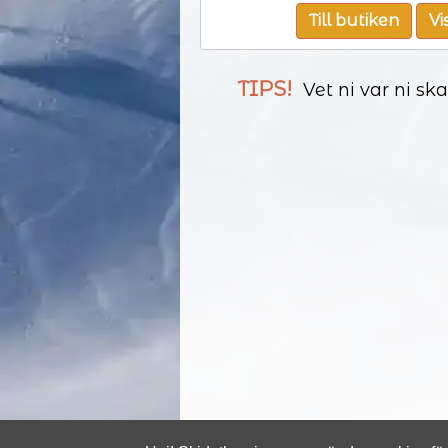
Till butiken
Vi
TIPS!
Vet ni var ni sk