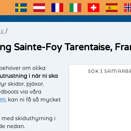
E
/
KE
ng Sainte-Foy Tarentaise, Fra
 behöver om olika
SÖK I SAMARB
utrustning i när ni ska
Hyr skidor, pjäxor,
boots via våra
om
, kan ni få så mycket
a med skiduthyrning i
tade nedan.