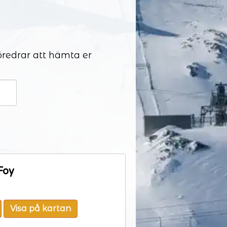
föredrar att hämta er
Foy
Visa på kartan