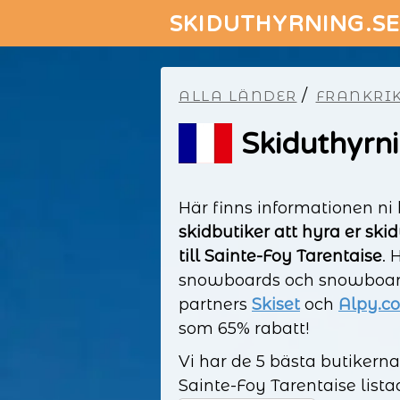
SKIDUTHYRNING.S
/
ALLA LÄNDER
FRANKRI
Skiduthyrni
Här finns informationen ni
skidbutiker att hyra er skid
till Sainte-Foy Tarentaise
. 
snowboards och snowboard
partners
Skiset
och
Alpy.c
som 65% rabatt!
Vi har de 5 bästa butikern
Sainte-Foy Tarentaise lis