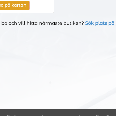
sa på kartan
a bo och vill hitta närmaste butiken?
Sök plats på k