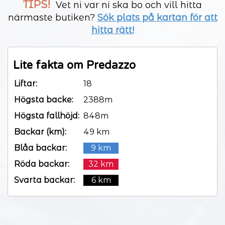
TIPS!
Vet ni var ni ska bo och vill hitta
närmaste butiken?
Sök plats på kartan för att
hitta rätt!
Lite fakta om Predazzo
Liftar:
18
Högsta backe:
2388m
Högsta fallhöjd:
848m
Backar (km):
49 km
Blåa backar:
9 km
Röda backar:
32 km
Svarta backar:
6 km