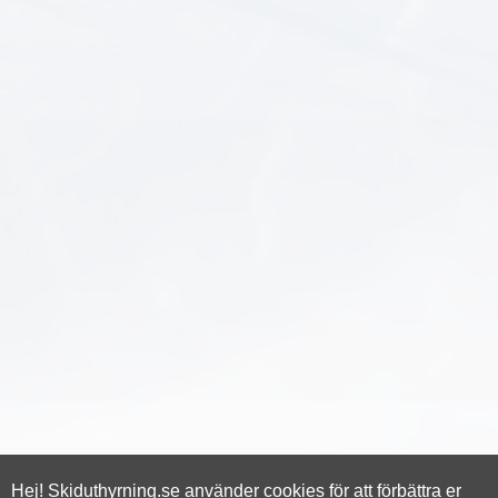
Hej! Skiduthyrning.se använder cookies för att förbättra er