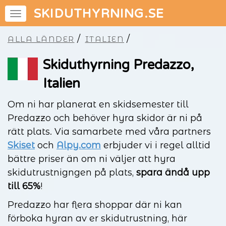
SKIDUTHYRNING.SE
/
/
ALLA LÄNDER
ITALIEN
Skiduthyrning Predazzo,
Italien
Om ni har planerat en skidsemester till
Predazzo och behöver hyra skidor är ni på
rätt plats. Via samarbete med våra partners
Skiset
och
Alpy.com
erbjuder vi i regel alltid
bättre priser än om ni väljer att hyra
skidutrustnigngen på plats,
spara ändå upp
till 65%
!
Predazzo har flera shoppar där ni kan
förboka hyran av er skidutrustning, här