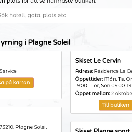
en plats för att se närmaste butiken:
yrning i Plagne Soleil
Skiset Le Cervin
Service
Adress:
Résidence Le Cer
Öppettider:
Mån, Tis, Ons
sa på kartan
19:00 - Lör, Sön 09:00-19
Öppet mellan:
2 oktobe
Till butiken
73210, Plagne Soleil
Skiset Plagne sport