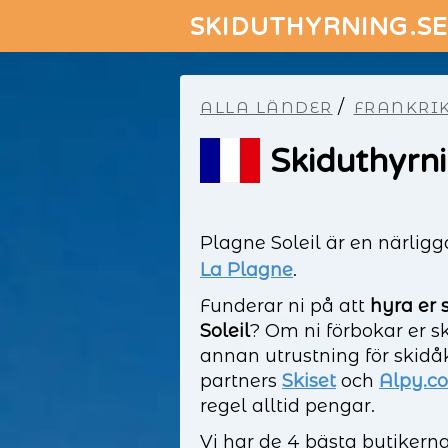
SKIDUTHYRNING.S
/
ALLA LÄNDER
FRANKRI
Skiduthyrni
Plagne Soleil är en närligg
La Plagne
.
Funderar ni på att
hyra er 
Soleil
? Om ni förbokar er s
annan utrustning för skidå
partners
Skiset
och
Alpy.c
regel alltid pengar.
Vi har de 4 bästa butikern