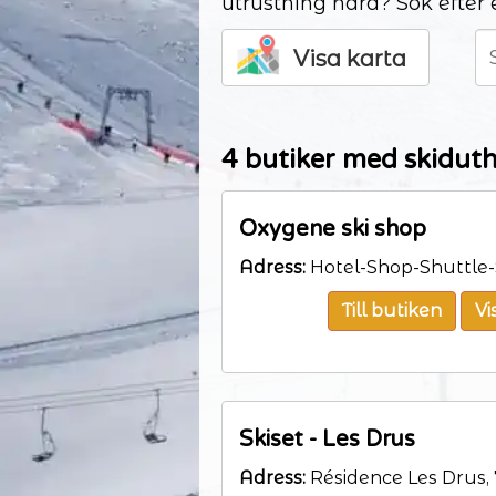
utrustning nära? Sök efter 
Visa karta
4 butiker med skiduth
Oxygene ski shop
Adress:
Hotel-Shop-Shuttle-
Till butiken
Vi
Skiset - Les Drus
Adress:
Résidence Les Drus, 