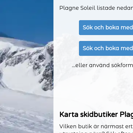
Plagne Soleil listade ned
Sök och boka med
Sök och boka med
...eller använd sökform
Karta skidbutiker Plag
Vilken butik är närmast ert