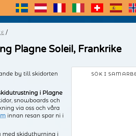
E
/
KE
ng Plagne Soleil, Frankrike
ande by till skidorten
SÖK I SAMARB
skidutrustning i Plagne
kidor, snowboards och
kning via oss och våra
om
innan resan spar ni i
a med skiduthyrning i