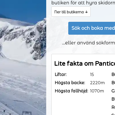
butiken för att hyra skido
↓
Ner till butikerna
Sök och boka med
...eller använd sökform
Lite fakta om Pantic
Liftar:
15
B
Högsta backe:
2220m
B
Högsta fallhöjd:
1070m
G
B
R