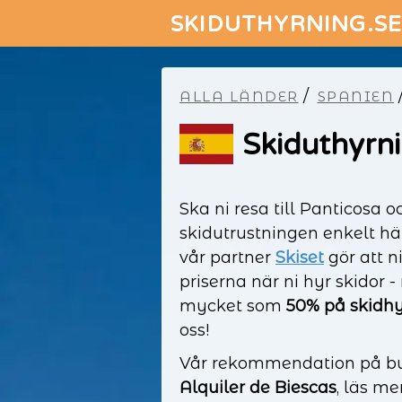
SKIDUTHYRNING.S
/
ALLA LÄNDER
SPANIEN
Skiduthyrni
Ska ni resa till Panticosa o
skidutrustningen enkelt h
vår partner
Skiset
gör att ni
priserna när ni hyr skidor -
mycket som
50% på skidh
oss!
Vår rekommendation på but
Alquiler de Biescas
, läs me