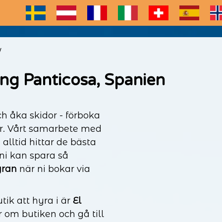
E
/
ng Panticosa, Spanien
ch åka skidor - förboka
är. Vårt samarbete med
 alltid hittar de bästa
 ni kan spara så
yran
när ni bokar via
ik att hyra i är
El
r om butiken och gå till