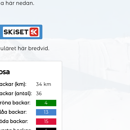
rna här nedan.
uläret här bredvid.
osa
ackar (km):
34 km
ackar (antal):
36
röna backar:
4
låa backar:
13
öda backar:
15