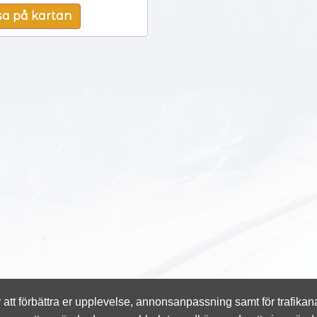
sa på kartan
att förbättra er upplevelse, annonsanpassning samt för trafikan