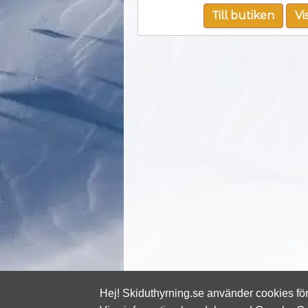
Till butiken
Vi
Hej! Skiduthyrning.se använder cookies för 