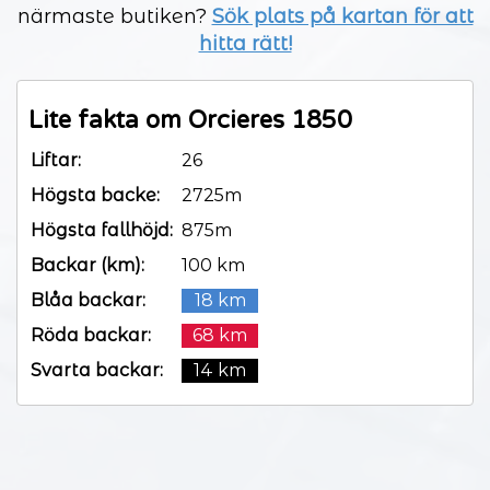
närmaste butiken?
Sök plats på kartan för att
hitta rätt!
Lite fakta om Orcieres 1850
Liftar:
26
Högsta backe:
2725m
Högsta fallhöjd:
875m
Backar (km):
100 km
Blåa backar:
18 km
Röda backar:
68 km
Svarta backar:
14 km