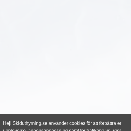
Hej! Skiduthyrning.se använder cookies för att förbättra er
upplevelse, annonsanpassning samt för trafikanalys. Viss