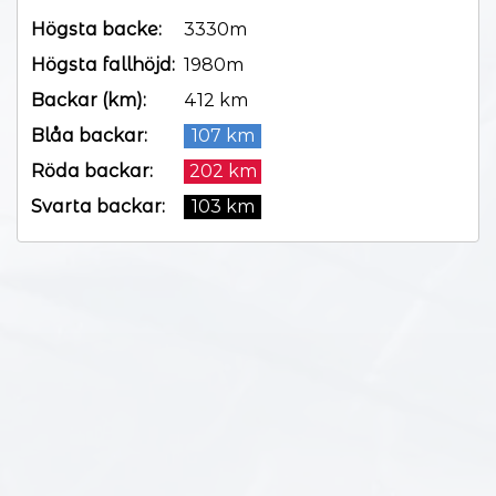
Högsta backe:
3330m
Högsta fallhöjd:
1980m
Backar (km):
412 km
Blåa backar:
107 km
Röda backar:
202 km
Svarta backar:
103 km