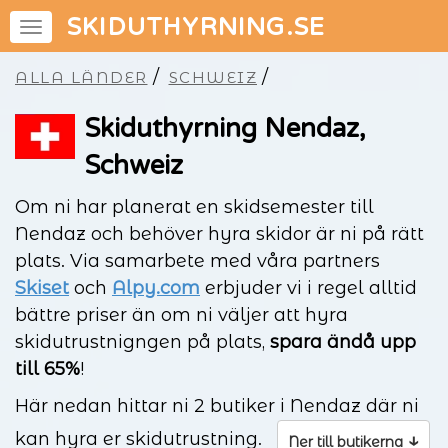
SKIDUTHYRNING.SE
/
/
ALLA LÄNDER
SCHWEIZ
Skiduthyrning Nendaz,
Schweiz
Om ni har planerat en skidsemester till
Nendaz och behöver hyra skidor är ni på rätt
plats. Via samarbete med våra partners
Skiset
och
Alpy.com
erbjuder vi i regel alltid
bättre priser än om ni väljer att hyra
skidutrustnigngen på plats,
spara ändå upp
till 65%
!
Här nedan hittar ni 2 butiker i Nendaz där ni
kan hyra er skidutrustning.
↓
Ner till butikerna