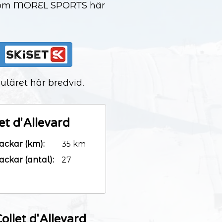
fo om MOREL SPORTS här
uläret här bredvid.
et d'Allevard
ackar (km):
35 km
ackar (antal):
27
ollet d'Allevard