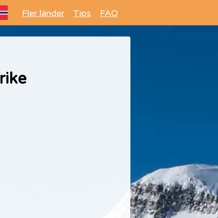
Fler länder
Tips
FAQ
rike