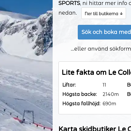
SPORTS
, ni hittar mer in
nedan.
↓
Ner till butikerna
Sök och boka med
...eller använd sökform
Lite fakta om Le Coll
Liftar:
11
B
Högsta backe:
2140m
B
Högsta fallhöjd:
690m
Karta skidbutiker Le C