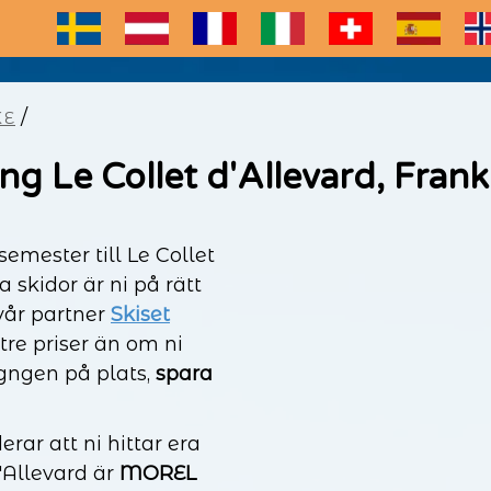
E
/
KE
ng Le Collet d'Allevard, Frank
emester till Le Collet
 skidor är ni på rätt
vår partner
Skiset
ttre priser än om ni
igngen på plats,
spara
ar att ni hittar era
d'Allevard är
MOREL