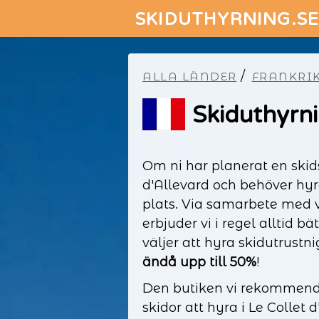
SKIDUTHYRNING.S
/
ALLA LÄNDER
FRANKRI
Skiduthyrni
Om ni har planerat en skids
d'Allevard och behöver hyra
plats. Via samarbete med 
erbjuder vi i regel alltid bä
väljer att hyra skidutrustn
ändå upp till 50%
!
Den butiken vi rekommender
skidor att hyra i Le Collet 