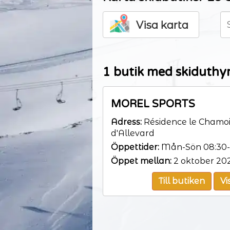
Visa karta
1 butik med skiduthyrn
MOREL SPORTS
Adress:
Résidence le Chamois
d'Allevard
Öppettider:
Mån-Sön 08:30-
Öppet mellan:
2 oktober 202
Till butiken
Vi