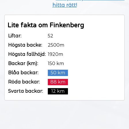
hitta rätt!
Lite fakta om Finkenberg
Liftar:
52
Högsta backe:
2500m
Högsta fallhöjd:
1920m
Backar (km):
150 km
Blåa backar:
50 km
Röda backar:
88 km
Svarta backar:
12 km