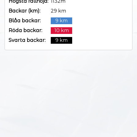
Högsta fallhöjd:
1132m
Backar (km):
29 km
Blåa backar:
9 km
Röda backar:
10 km
Svarta backar:
9 km