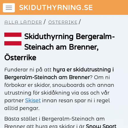
SKIDUTHYRNING.SE
/
/
ALLA LÄNDER
ÖSTERRIKE
Skiduthyrning Bergeralm-
Steinach am Brenner,
Österrike
Funderar ni på att
hyra er skidutrustning i
Bergeralm-Steinach am Brenner
? Om ni
förbokar er skidor, snowboards och annan
utrustning för skidåkning via oss och vår
partner
Skiset
innan resan spar ni i regel
alltid pengar.
Bästa stället i Bergeralm-Steinach am
Brenner att hyra era skidor i är
Snow Sport