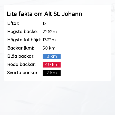
Lite fakta om Alt St. Johann
Liftar:
12
Högsta backe:
2262m
Högsta fallhöjd:
1362m
Backar (km):
50 km
Blåa backar:
8 km
Röda backar:
40 km
Svarta backar:
2 km