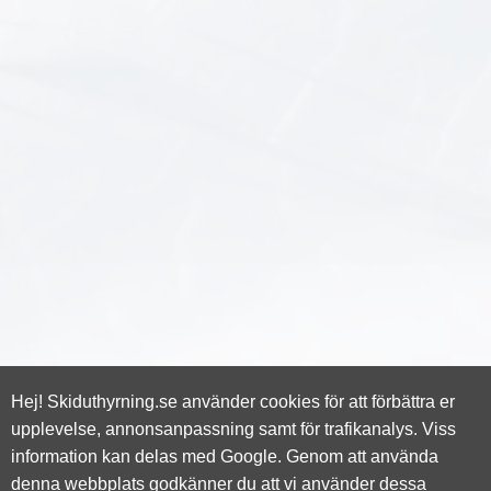
Hej! Skiduthyrning.se använder cookies för att förbättra er
upplevelse, annonsanpassning samt för trafikanalys. Viss
information kan delas med Google. Genom att använda
Kontakt: skriv till oss
här
.
denna webbplats godkänner du att vi använder dessa